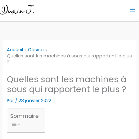
Aller
au
contenu
Accueil
Casino
Quelles sont les machines à sous qui rapportent le plus
?
Quelles sont les machines à
sous qui rapportent le plus ?
Par
/
23 janvier 2022
Sommaire